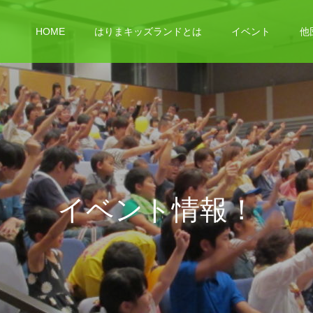
HOME
はりまキッズランドとは
イベント
他
イ
ベ
ン
ト
情
報
！