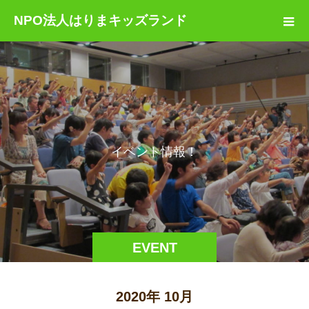
NPO法人はりまキッズランド
イ
ベ
ン
ト
情
報
！
EVENT
2020年 10月